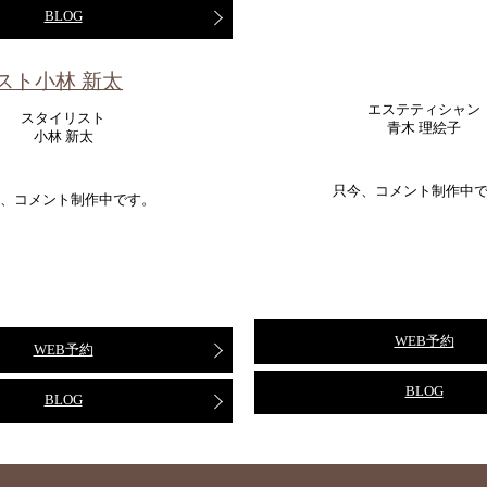
BLOG
エステティシャン
スタイリスト
青木 理絵子
小林 新太
只今、コメント制作中
、コメント制作中です。
WEB予約
WEB予約
BLOG
BLOG