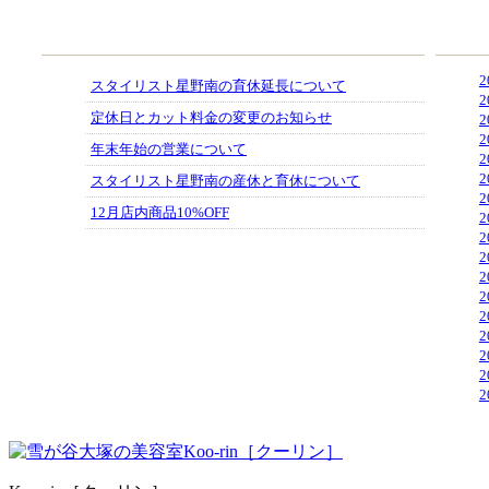
RECENT ENTRIES
ARCHI
2
スタイリスト星野南の育休延長について
2
定休日とカット料金の変更のお知らせ
2
2
年末年始の営業について
2
2
スタイリスト星野南の産休と育休について
2
12月店内商品10%OFF
2
2
2
2
2
2
2
2
2
2